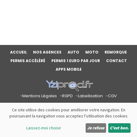
ACCUEIL
NOS AGENCES
AUTO
MOTO
REMORQUE
PERMIS ACCÉLÉRÉ
PERMIS 1 EURO PAR JOUR
CONTACT
APPS MOBILE
Mentions Légales
RGPD
Labellisation
CGV
Ce site utilise des cookies pour améliorer votre navigation. En
poursuivant la navigation vous acceptez l’utilisation des cookies
Auto-école du Pilat
Auto-école de L'Exil
Laissez-moi choisir
Je refuse
C'est bon.
04 74 57 35 06
04 74 57 35 06